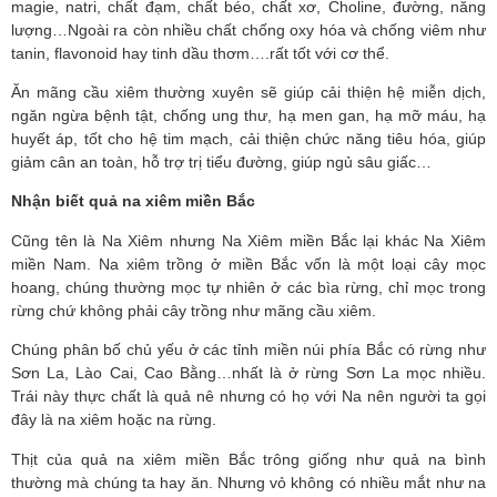
magie, natri, chất đạm, chất béo, chất xơ, Choline, đường, năng 
lượng…Ngoài ra còn nhiều chất chống oxy hóa và chống viêm như 
tanin, flavonoid hay tinh dầu thơm….rất tốt với cơ thể.
Ăn mãng cầu xiêm thường xuyên sẽ giúp cải thiện hệ miễn dịch, 
ngăn ngừa bệnh tật, chống ung thư, hạ men gan, hạ mỡ máu, hạ 
huyết áp, tốt cho hệ tim mạch, cải thiện chức năng tiêu hóa, giúp 
giảm cân an toàn, hỗ trợ trị tiểu đường, giúp ngủ sâu giấc…
Nhận biết quả na xiêm miền Bắc
Cũng tên là Na Xiêm nhưng Na Xiêm miền Bắc lại khác Na Xiêm 
miền Nam. Na xiêm trồng ở miền Bắc vốn là một loại cây mọc 
hoang, chúng thường mọc tự nhiên ở các bìa rừng, chỉ mọc trong 
rừng chứ không phải cây trồng như mãng cầu xiêm.
Chúng phân bố chủ yếu ở các tỉnh miền núi phía Bắc có rừng như 
Sơn La, Lào Cai, Cao Bằng…nhất là ở rừng Sơn La mọc nhiều. 
Trái này thực chất là quả nê nhưng có họ với Na nên người ta gọi 
đây là na xiêm hoặc na rừng.
Thịt của quả na xiêm miền Bắc trông giống như quả na bình 
thường mà chúng ta hay ăn. Nhưng vỏ không có nhiều mắt như na 