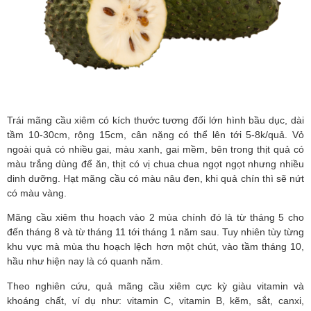
Trái mãng cầu xiêm có kích thước tương đối lớn hình bầu dục, dài 
tầm 10-30cm, rộng 15cm, cân nặng có thể lên tới 5-8k/quả. Vỏ 
ngoài quả có nhiều gai, màu xanh, gai mềm, bên trong thịt quả có 
màu trắng dùng để ăn, thịt có vị chua chua ngọt ngọt nhưng nhiều 
dinh dưỡng. Hạt mãng cầu có màu nâu đen, khi quả chín thì sẽ nứt 
có màu vàng.
Mãng cầu xiêm thu hoạch vào 2 mùa chính đó là từ tháng 5 cho 
đến tháng 8 và từ tháng 11 tới tháng 1 năm sau. Tuy nhiên tùy từng 
khu vực mà mùa thu hoạch lệch hơn một chút, vào tầm tháng 10, 
hầu như hiện nay là có quanh năm.
Theo nghiên cứu, quả mãng cầu xiêm cực kỳ giàu vitamin và 
khoáng chất, ví dụ như: vitamin C, vitamin B, kẽm, sắt, canxi, 