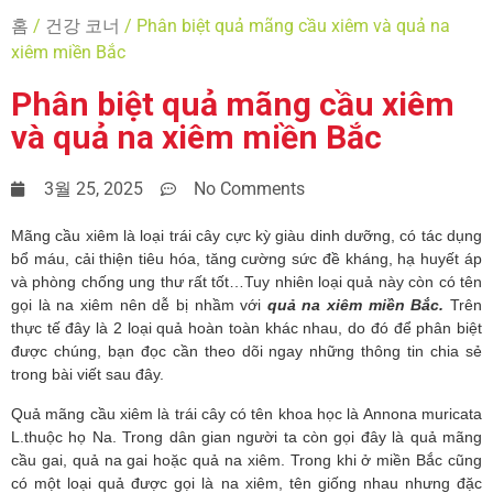
홈
/
건강 코너
/ Phân biệt quả mãng cầu xiêm và quả na
xiêm miền Bắc
Phân biệt quả mãng cầu xiêm
và quả na xiêm miền Bắc
3월 25, 2025
No Comments
Mãng cầu xiêm là loại trái cây cực kỳ giàu dinh dưỡng, có tác dụng 
bổ máu, cải thiện tiêu hóa, tăng cường sức đề kháng, hạ huyết áp 
và phòng chống ung thư rất tốt…Tuy nhiên loại quả này còn có tên 
gọi là na xiêm nên dễ bị nhầm với 
quả na xiêm miền Bắc.
Trên 
thực tế đây là 2 loại quả hoàn toàn khác nhau, do đó để phân biệt 
được chúng, bạn đọc cần theo dõi ngay những thông tin chia sẻ 
trong bài viết sau đây.
Quả mãng cầu xiêm là trái cây có tên khoa học là Annona muricata 
L.thuộc họ Na. Trong dân gian người ta còn gọi đây là quả mãng 
cầu gai, quả na gai hoặc quả na xiêm. Trong khi ở miền Bắc cũng 
có một loại quả được gọi là na xiêm, tên giống nhau nhưng đặc 