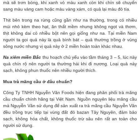
mà sẽ trơn bóng, khi xanh vỏ màu xanh còn khi chín sẽ chuyển 
sang màu vàng cam hoặc màu vàng xám, có quả lại màu đỏ tía.
Thịt bên trong na rừng cũng gần như na thường, trong có nhiều 
múi nhỏ kèm theo hạt, ăn thất mềm nhưng không ngọt và thơm, 
thịt không dai có nhiều bột nên gọi giống như na. Tại miền Nam 
người ta gọi quả này là quả bình bát – quả thường trồng ở vùng 
sông nước nhưng vị quả này ở 2 miền hoàn toàn khác nhau.
Na xiêm miền Bắc
 thu hoạch chủ yếu vào tầm tháng 3 – 5, lúc này 
quả chín rộ nên người ta thường hái khi đi nương. Loại quả này 
sạch, không phun thuốc nên nhiều người thích.
Mua trà mãng cầu ở đâu chuẩn?
Công Ty TNHH Nguyễn Văn Foods hiện đang phân phối trà mãng 
cầu chuẩn chính hãng tại Việt Nam. Nguồn nguyên liệu mãng cầu 
mà Nguyễn Văn sử dụng để sản xuất ra trà mãng cầu Nguyễn Văn 
đều trồng trực tiếp tại vùng đất đỏ bazan Tây Nguyên, đảm bảo 
sạch, không hóa chất, không thuốc trừ sâu nên rất an toàn cho 
người sử dụng.