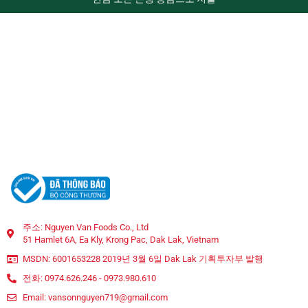
주소: Nguyen Van Foods Co., Ltd
51 Hamlet 6A, Ea Kly, Krong Pac, Dak Lak, Vietnam
MSDN: 6001653228 2019년 3월 6일 Dak Lak 기획투자부 발행
전화: 0974.626.246 - 0973.980.610
Email: vansonnguyen719@gmail.com