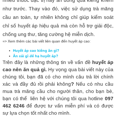
nhiều thuốc đặc trị hay ăn uống quá kiêng khem 
như trước. Thay vào đó, việc sử dụng trà mãng 
cầu an toàn, tự nhiên không chỉ giúp kiểm soát 
chỉ số huyết áp hiệu quả mà còn hỗ trợ giải độc, 
chống ung thư, tăng cường hệ miễn dịch.
=> Xem thêm các bài viết liên quan đến huyết áp cao:
Huyết áp cao kiêng ăn gì?
Ăn cái gì để hạ huyết áp?
Trên đây là những thông tin về vấn đề 
huyết áp 
cao nên ăn quả gì. 
Hy vọng qua bài viết này của 
chúng tôi, bạn đã có cho mình câu trả lời chính 
xác và đầy đủ rồi phải không
?
 Nếu có nhu cầu 
mua trà mãng cầu cho người thân, cho bạn bè, 
bạn có thể  liên hệ với chúng tôi qua hotline 
097 
462 6246 
để được tư vấn miễn phí và có được 
sự lựa chọn tốt nhất cho mình.