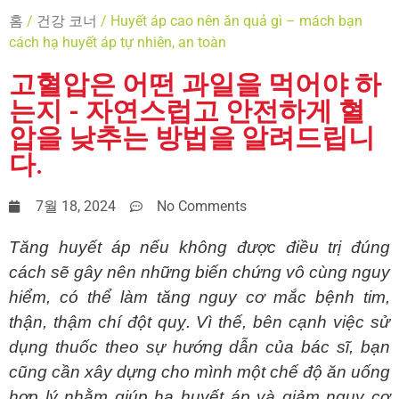
홈
/
건강 코너
/ Huyết áp cao nên ăn quả gì – mách bạn
cách hạ huyết áp tự nhiên, an toàn
고혈압은 어떤 과일을 먹어야 하
는지 - 자연스럽고 안전하게 혈
압을 낮추는 방법을 알려드립니
다.
7월 18, 2024
No Comments
Tăng huyết áp nếu không được điều trị đúng 
cách sẽ gây nên những biến chứng vô cùng nguy 
hiểm, có thể làm tăng nguy cơ mắc bệnh tim, 
thận, thậm chí đột quỵ. Vì thế, bên cạnh việc sử 
dụng thuốc theo sự hướng dẫn của bác sĩ, bạn 
cũng cần xây dựng cho mình một chế độ ăn uống 
hợp lý nhằm giúp hạ huyết áp và giảm nguy cơ 