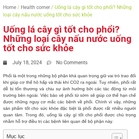
Home
/
Health corner
/ Uống lá cây gì tốt cho phổi? Những
loại cây nấu nước uống tốt cho sức khỏe
Uống lá cây gì tốt cho phổi?
Những loại cây nấu nước uống
tốt cho sức khỏe
July 18, 2024
No Comments
Phổi là một trong những bộ phận khá quan trọng giữ vai trò trao đổi 
khi giúp cơ thể hô hấp và thải khí CO2 ra ngoài. Tuy nhiên, phổi rất 
dễ bị tổn thương và chịu sự ảnh hưởng bởi các tác động từ môi 
trường bên ngoài. Việc bảo vệ phổi từ sớm sẽ giúp cơ thể hạn chế 
được những nguy cơ mắc các bệnh về phổi. 
Chính vì vậy, những 
sản phẩm tốt cho sức khỏe đặc biệt là phổi được rất nhiều người 
quan tâm. Trong đó, uống lá cây gì tốt cho phổi được chú trọng 
nhằm hỗ trợ điều trị các bệnh liên quan để bộ phận này. 
Mục lục