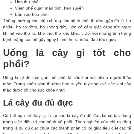
Ung thư phổi
Viêm phế quản mãn tính, hen suyễn
Bệnh xơ hóa phổi
Thông thường các triệu chứng của bệnh phổi thường gặp đó là: ho 
nhiều, ho có đờm, ho không dứt, luôn có cảm giác căng tức ngực 
khi hít vào thở ra, khó thở, thở khò khè,… Đối với những tình trạng 
bệnh nặng, có thể gây nguy hiểm, ho ra máu, đau tức ngực,…
Uống lá cây gì tốt cho
phổi?
Uống lá gì để mát gan, bổ phổi là câu hỏi mà nhiều người thắc 
mắc. Trong nhân gian thường hay truyền tay nhau về các loại cây 
thảo dược tốt cho sức khỏe như:
Lá cây đu đủ đực
Có thể bạn sẽ thấy lạ là tại sao lá cây đu đủ đực lại có tác dụng 
trong việc điều trị các bệnh về phổi. Theo nghiên cứu chỉ ra rằng 
trong lá đu đủ đực chứa các thành phần có lợi giúp tiêu diệt các tế 