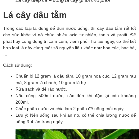
Lá cây diếp cá – uống lá cây gì tốt cho phổi
Lá cây dâu tằm
Trong các loại lá dùng để đun nước uống, thì cây dâu tằm rất tốt 
cho sức khỏe vì nó chứa nhiều acid tự nhiên, tanin và protit. Để 
phát huy công dụng trị cảm cúm, viêm phổi, ho lâu ngày, có thể kết 
hợp loại lá này cùng một số nguyên liệu khác như hoa cúc, bạc hà,
…
Cách sử dụng:
Chuẩn bị 12 gram lá dâu tằm, 10 gram hoa cúc, 12 gram rau 
má, 8 gram lá chanh, 10 gram lá hẹ.
Rửa sạch và để ráo nước.
Nấu cùng 500ml nước, sắc đến khi đặc lại còn khoảng 
200ml.
Chắc phần nước và chia làm 2 phần để uống mỗi ngày.
Lưu ý: Nên uống sau khi ăn no, có thể chia lượng nước để 
uống 3-4 lần trong ngày.